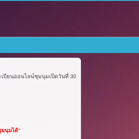
อนไลน์ชุมนุม
เปิด
วันที่ 30 เม.ย. 69
วันแรกจะมีนักเรียนเข
ุมนุมได้"