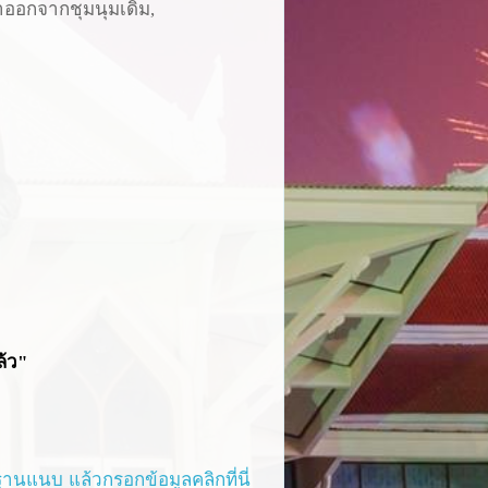
้ลาออกจากชุมนุมเดิม,
ล้ว"
านแนบ แล้วกรอกข้อมูลคลิกที่นี่