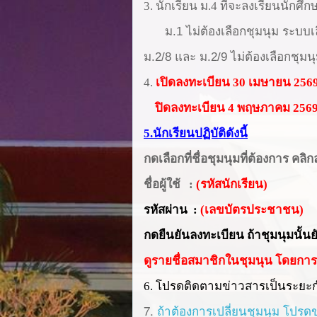
3.
นักเรียน ม.4 ที่จะลงเรียนนักศึ
ม.1 ไม่ต้องเลือกชุมนุม ระบบเลือ
ม.2/8 และ ม.2/9 ไม่ต้องเลือกชุมน
4.
เปิดลงทะเบียน 30 เม
ษายน
2569
ปิดลงทะเบียน 4
พฤษภาคม 256
5.นักเรียน
ปฏิบัติดังนี้
กดเลือกที่ชื่อชุมนุมที่ต้องการ คล
ชื่อผู้ใช้
:
(รหัสนักเรียน)
รหัสผ่าน :
(เลขบัตรประชาชน)
กดยืนยันลงทะเบียน ถ้าชุมนุมนั้นย
ดูรายชื่อสมาชิกในชุมนุน โดยการคล
โปรดติดตามข่าวสารเป็นระยะ
6.
7.
ถ้าต้องการเปลี่ยนชุมนุม โปรด